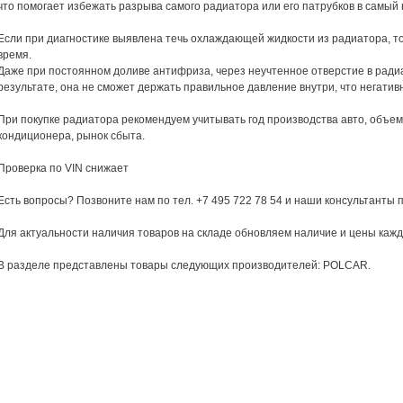
что помогает избежать разрыва самого радиатора или его патрубков в самы
Если при диагностике выявлена течь охлаждающей жидкости из радиатора, т
время.
Даже при постоянном доливе антифриза, через неучтенное отверстие в радиат
результате, она не сможет держать правильное давление внутри, что негатив
При покупке радиатора рекомендуем учитывать год производства авто, объем 
кондиционера, рынок сбыта.
Проверка по VIN снижает
Есть вопросы? Позвоните нам по тел. +7 495 722 78 54 и наши консультанты 
Для актуальности наличия товаров на складе обновляем наличие и цены кажд
В разделе представлены товары следующих производителей: POLCAR.