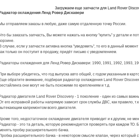
Загружаем еще запчасти для Land Rover Discov
Радиатор охлаждения Ленд Ровер Дискавери
Мы отправляем заказы в любую, даже самую отдаленную точку России.
Что бы заказать запчасть, Вы можете нажать на кнопку "купить" у детали и 
корзине.
В случае, если у запчасти активна кнопка "уведомить", то его в данный момент
как только он поступит в продажу, придёт письмо с уведомлением.
Радиаторы охлаждения для Ленд Ровер Дискавери: 1990, 1991, 1992, 1993, 199
При выборе убедитесь, что год выпуска авто общий, с годом указанным в карто
Еще обратите внимание, подбирая радиатор охлаждения Land Rover Discovery 
рестайлинга они могут не быть похожими по креплениям и т.д.
Радиатор двигателя Land Rover Discovery - 1 поколение - один из самых важ
От его исправной работы напрямую зависит срок службы ДВС, как правило, т.
вытекающим капремонтом всего двигателя.
Кроме того, недостаточное охлаждение двигателя приводит и к другим, не м
Радиатор - это та деталь, которую рекомендуется проверять при каждом ТО. Б
менять пробку расширительного бачка.
Пробка расширительного бачка - в некотором смысле клапан, через который 