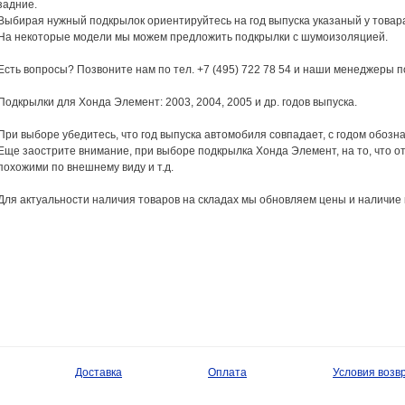
задние.
Выбирая нужный подкрылок ориентируйтесь на год выпуска указаный у товара
На некоторые модели мы можем предложить подкрылки с шумоизоляцией.
Есть вопросы? Позвоните нам по тел. +7 (495) 722 78 54 и наши менеджеры п
Подкрылки для Хонда Элемент: 2003, 2004, 2005 и др. годов выпуска.
При выборе убедитесь, что год выпуска автомобиля совпадает, с годом обозн
Еще заострите внимание, при выборе подкрылка Хонда Элемент, на то, что от
похожими по внешнему виду и т.д.
Для актуальности наличия товаров на складах мы обновляем цены и наличие 
Доставка
Оплата
Условия возв