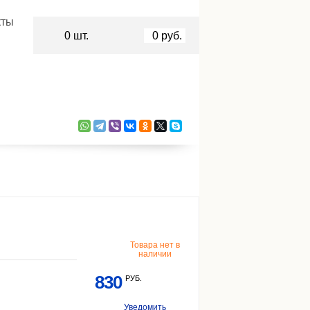
кты
0
шт.
0
руб.
Товара нет в
наличии
830
РУБ.
Уведомить