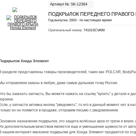
Артикул №: SK-12364
ПОДКРЫЛОК ПЕРЕДНЕГО ПРАВОГО
Год выпуска:
2003 - по настоящее время
Оригинальный номер:
74101SCVA90
Подкрылок Хонда Элемент
В разделе представлены товары производителей, таких как: POLCAR, BodyPar
Мы отправляем заказы в любую, даже самую дальнюю точку России.
Что бы заказать запчасть, Вы можете нажать на ссылку "купить" у детали и 
корзине.
Если, у запчасти активна кнопка "уведомить", то его в данный момент нет в на
только он он появится в продаже, отправим письмо с уведомлением.
Основное назначение подкрылок, это защита колёсных арок от грязи и влаги, 
Их дополнительным качеством является еще и уменьшение шумности от авт
В нашем интернет-магазине подкрылки для Хонда Элемент продаются по отд