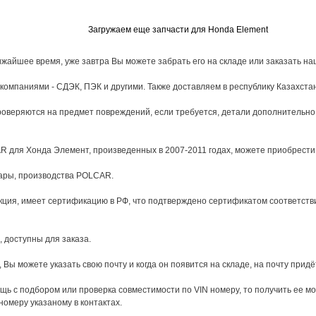
Загружаем еще запчасти для Honda Element
жайшее время, уже завтра Вы можете забрать его на складе или заказать наш
омпаниями - СДЭК, ПЭК и другими. Также доставляем в республику Казахстан
оверяются на предмет повреждений, если требуется, детали дополнительно 
для Хонда Элемент, произведенных в 2007-2011 годах, можете приобрести в
вары, производства POLCAR.
ция, имеет сертификацию в РФ, что подтверждено сертификатом соответстви
, доступны для заказа.
 Вы можете указать свою почту и когда он появится на складе, на почту придё
ь с подбором или проверка совместимости по VIN номеру, то получить ее 
 номеру указаному в контактах.