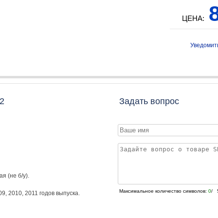
8
ЦЕНА:
Уведомит
2
Задать вопрос
я (не б/у).
Максимальное количество символов:
0
/ 
09
,
2010
,
2011
годов выпуска.