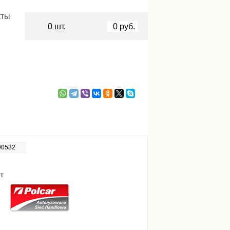
кты
0
шт.
0
руб.
90532