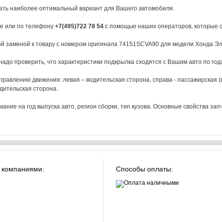
рать наиболее оптимальный вариант для Вашего автомобиля.
те или по телефону
+7(495)722 78 54
с помощью наших операторов, которые с
й заменой к товару с номером оригинала 74151SCVA90 для модели Хонда Эл
адо проверить, что характеристики подкрылка сходятся с Вашим авто по года
авлению движения: левая – водительская сторона, справа - пассажирская (ве
дительская сторона.
ние на год выпуска авто, регион сборки, тип кузова. Основные свойства запч
 компаниями:
Способы оплаты: