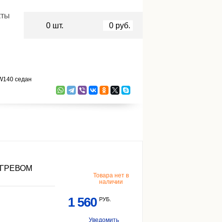
кты
0
шт.
0
руб.
W140 седан
ОГРЕВОМ
Товара нет в
наличии
1 560
РУБ.
Уведомить