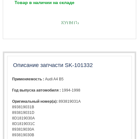
Товар в наличии на складе
КУПИТЬ
Описание запчасти SK-101332
Применяемость :
Audi A4 B5
Год выпуска автомобиля :
1994-1998
Оригинальный номер(а):
893819031A
893819031B
893819031D
8D1819030A
8D1819031C
893819030A
893819030B