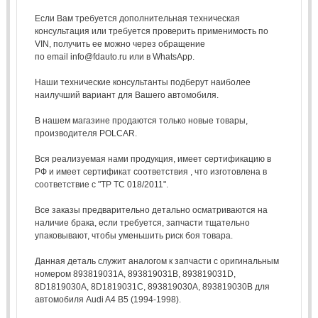
Если Вам требуется дополнительная техническая
консультация или требуется проверить применимость по
VIN, получить ее можно через обращение
по email info@fdauto.ru или в WhatsApp.
Наши технические консультанты подберут наиболее
наилучший вариант для Вашего автомобиля.
В нашем магазине продаются только новые товары,
производителя POLCAR.
Вся реализуемая нами продукция, имеет сертификацию в
РФ и имеет сертификат соответствия , что изготовлена в
соответствие с "ТР ТС 018/2011".
Все заказы предварительно детально осматриваются на
наличие брака, если требуется, запчасти тщательно
упаковывают, чтобы уменьшить риск боя товара.
Данная деталь служит аналогом к запчасти с оригинальным
номером 893819031A, 893819031B, 893819031D,
8D1819030A, 8D1819031C, 893819030A, 893819030B для
автомобиля Audi A4 B5 (1994-1998).