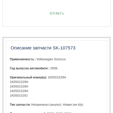
КУПИТЬ
Описание запчасти SK-107573
Применяемость :
Volkswagen Scirocco
Год выпуска автомобиля :
2008-
Оригинальный номер(а):
1K0501529H
1K0501529H
1K0501529H
1K0501529H
1K0501529J
Тип запчасти:
Неоригинал (аналог). Новая (не б/у).