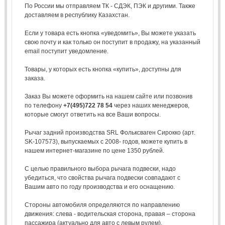
По России мы отправляем ТК - СДЭК, ПЭК и другими. Также
доставляем в республику Казахстан.
Если у товара есть кнопка «уведомить», Вы можете указать
свою почту и как только он поступит в продажу, на указанный
email поступит уведомление.
Товары, у которых есть кнопка «купить», доступны для
заказа.
Заказ Вы можете оформить на нашем сайте или позвонив
по телефону
+7(495)722 78 54
через наших менеджеров,
которые смогут ответить на все Ваши вопросы.
Рычаг задний производства SRL Фольксваген Сирокко (арт.
SK-107573), выпускаемых с 2008- годов, можете купить в
нашем интернет-магазине по цене 1350 рублей.
С целью правильного выбора рычага подвески, надо
убедиться, что свойства рычага подвески совпадают с
Вашим авто по году производства и его оснащению.
Стороны автомобиля определяются по направлению
движения: слева - водительская сторона, правая – сторона
пассажира (актуально для авто с левым рулем).