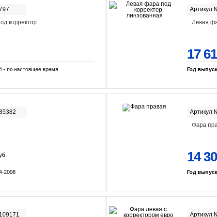
797
Артикул 
од корректор
Левая фа
17 6
4 - по настоящее время
Год выпус
-85382
Артикул 
Фара пр
14 3
уб.
4-2008
Год выпус
-109171
Артикул 