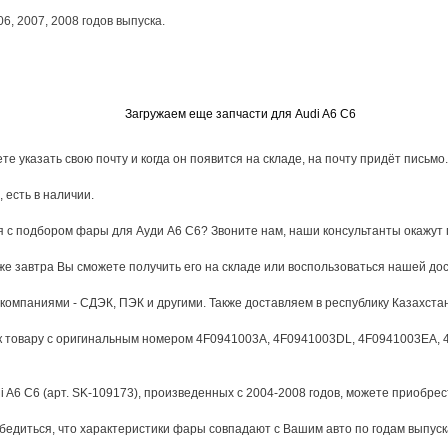
06
,
2007
,
2008
годов выпуска.
Загружаем еще запчасти для Audi A6 C6
е указать свою почту и когда он появится на складе, на почту придёт письмо.
 есть в наличии.
я с подбором фары для Ауди А6 С6? Звоните нам, наши консультанты окажут
же завтра Вы сможете получить его на складе или воспользоваться нашей дос
омпаниями - СДЭК, ПЭК и другими. Также доставляем в республику Казахстан
 к товару с оригинальным номером 4F0941003A, 4F0941003DL, 4F0941003EA,
A6 C6 (арт. SK-109173), произведенных с 2004-2008 годов, можете приобрест
бедиться, что характеристики фары совпадают с Вашим авто по годам выпуска