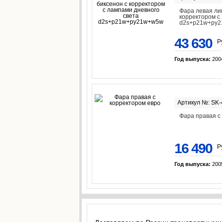
Фара левая ли
корректором с
d2s+p21w+py
43 630
Р
Год выпуска:
200
Артикул №: SK
Фара правая с
16 490
Р
Год выпуска:
200