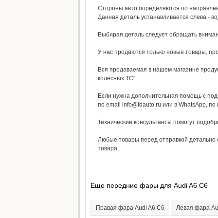
Стороны авто определяются по направлени
Данная деталь устанавливается слева - во
Выбирая деталь следует обращать внимание
У нас продаются только новые товары, пр
Вся продаваемая в нашем магазине продук
колесных ТС".
Если нужна дополнительная помощь с под
по email info@fdauto.ru или в WhatsApp, по
Технические консультанты помогут подоб
Любые товары перед отправкой детально о
товара.
Еще передние фары для Audi A6 C6
Правая фара Audi A6 C6
Левая фара Au