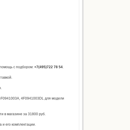
 помощь с подбором:
+7(495)722 78 54
.
тавкой.
.
 4F0941003A, 4F0941003DL для модели
и в магазине за 31800 руб.
 и его комплектации.