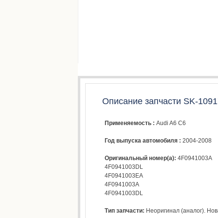
Описание запчасти SK-1091
Применяемость :
Audi A6 C6
Год выпуска автомобиля :
2004-2008
Оригинальный номер(а):
4F0941003A
4F0941003DL
4F0941003EA
4F0941003A
4F0941003DL
Тип запчасти:
Неоригинал (аналог). Нова