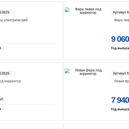
-53829
Артикул 
ы электрический
Фара лев
9 060
4 -
Год выпус
-53826
Артикул 
од корректор
Левая фа
7 940
уб.
4 -
Год выпус