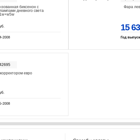
нзованная биксенон с
Фара лев
 лампами дневного света
21w+w5w
15 6
уб.
4-2008
Год выпус
-42695
 корректором евро
уб.
5-2008