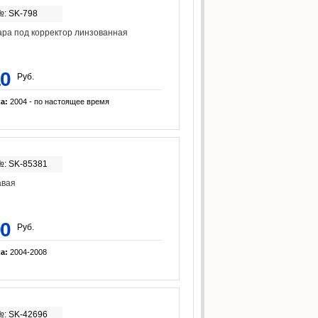
№: SK-798
ра под корректор линзованная
10
Руб.
ка:
2004 - по настоящее время
№: SK-85381
авая
00
Руб.
ка:
2004-2008
№: SK-42696