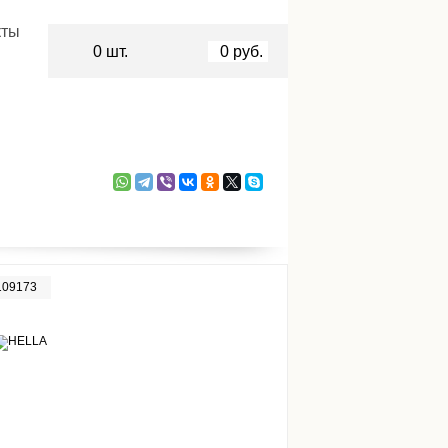
кты
0
шт.
0
руб.
109173