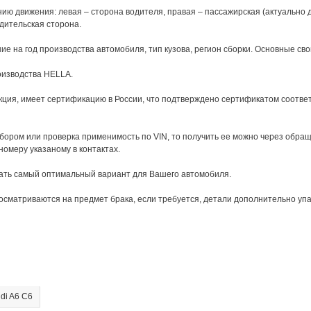
ю движения: левая – сторона водителя, правая – пассажирская (актуально дл
дительская сторона.
 на год производства автомобиля, тип кузова, регион сборки. Основные свой
оизводства HELLA.
ция, имеет сертификацию в России, что подтверждено сертификатом соответ
бором или проверка применимость по VIN, то получить ее можно через обра
 номеру указаному в контактах.
рать самый оптимальный вариант для Вашего автомобиля.
сматриваются на предмет брака, если требуется, детали дополнительно упа
di A6 C6