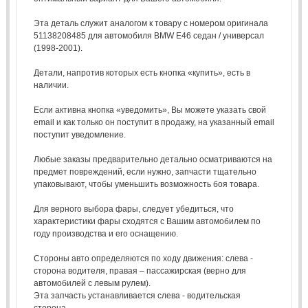
Эта деталь служит аналогом к товару с номером оригинала
51138208485 для автомобиля BMW E46 седан / универсал
(1998-2001).
Детали, напротив которых есть кнопка «купить», есть в
наличии.
Если активна кнопка «уведомить», Вы можете указать свой
email и как только он поступит в продажу, на указанный email
поступит уведомление.
Любые заказы предварительно детально осматриваются на
предмет повреждений, если нужно, запчасти тщательно
упаковывают, чтобы уменьшить возможность боя товара.
Для верного выбора фары, следует убедиться, что
характеристики фары сходятся с Вашим автомобилем по
году производства и его оснащению.
Стороны авто определяются по ходу движения: слева -
сторона водителя, правая – пассажирская (верно для
автомобилей с левым рулем).
Эта запчасть устанавливается слева - водительская
сторона.