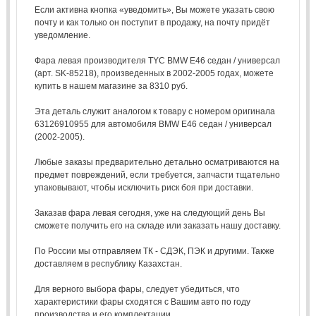
Если активна кнопка «уведомить», Вы можете указать свою
почту и как только он поступит в продажу, на почту придёт
уведомление.
Фара левая производителя TYC BMW E46 седан / универсал
(арт. SK-85218), произведенных в 2002-2005 годах, можете
купить в нашем магазине за 8310 руб.
Эта деталь служит аналогом к товару с номером оригинала
63126910955 для автомобиля BMW E46 седан / универсал
(2002-2005).
Любые заказы предварительно детально осматриваются на
предмет повреждений, если требуется, запчасти тщательно
упаковывают, чтобы исключить риск боя при доставки.
Заказав фара левая сегодня, уже на следующий день Вы
сможете получить его на складе или заказать нашу доставку.
По России мы отправляем ТК - СДЭК, ПЭК и другими. Также
доставляем в республику Казахстан.
Для верного выбора фары, следует убедиться, что
характеристики фары сходятся с Вашим авто по году
производства и его комплектации.