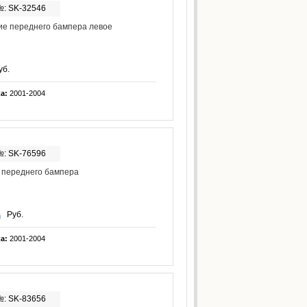
№: SK-32546
ие переднего бампера левое
уб.
ка:
2001-2004
№: SK-76596
 переднего бампера
Руб.
ка:
2001-2004
№: SK-83656