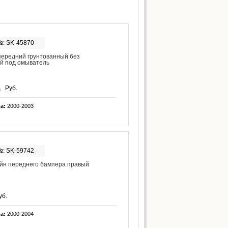
№: SK-45870
ередний грунтованный без
й под омыватель
Руб.
ка:
2000-2003
№: SK-59742
йн переднего бампера правый
уб.
ка:
2000-2004