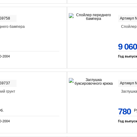
-59758
Артикул 
днего бампера
Спойлер
9 060
0-2004
Год выпус
-59737
Артикул 
ий грунт
Заглушка
780
б.
Р
0-2004
Год выпус