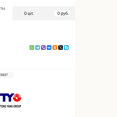
кты
0
шт.
0
руб.
45937