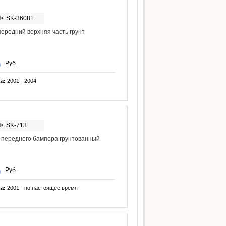
№: SK-36081
ередний верхняя часть грунт
Руб.
ка:
2001 - 2004
№: SK-713
 переднего бампера грунтованный
Руб.
ка:
2001 - по настоящее время