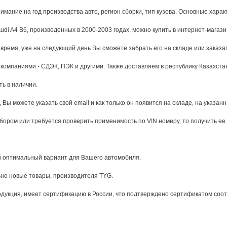
мание на год производства авто, регион сборки, тип кузова. Основные харак
i A4 B6, произведенных в 2000-2003 годах, можно купить в интернет-магази
время, уже на следующий день Вы сможете забрать его на складе или заказат
омпаниями - СДЭК, ПЭК и другими. Также доставляем в республику Казахста
ть в наличии.
 Вы можете указать свой email и как только он появится на складе, на указан
бором или требуется проверить применимость по VIN номеру, то получить е
й оптимальный вариант для Вашего автомобиля.
но новые товары, производителя TYG.
укция, имеет сертификацию в России, что подтверждено сертификатом соотве