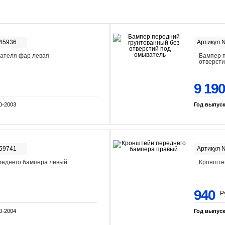
-45936
Артикул 
ателя фар левая
Бампер п
отверсти
9 190
0-2003
Год выпус
-59741
Артикул 
реднего бампера левый
Кронште
940
Р
0-2004
Год выпус