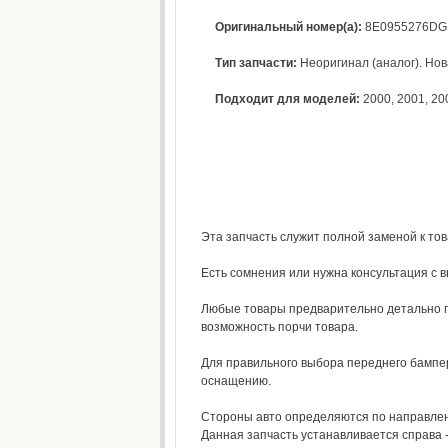
Оригинальный номер(а):
8E0955276D
Тип запчасти:
Неоригинал (аналог). Нова
Подходит для моделей:
2000
,
2001
,
20
Эта запчасть служит полной заменой к то
Есть сомнения или нужна консультация с 
Любые товары предварительно детально п
возможность порчи товара.
Для правильного выбора переднего бампер
оснащению.
Стороны авто определяются по направлени
Данная запчасть устанавливается справа 