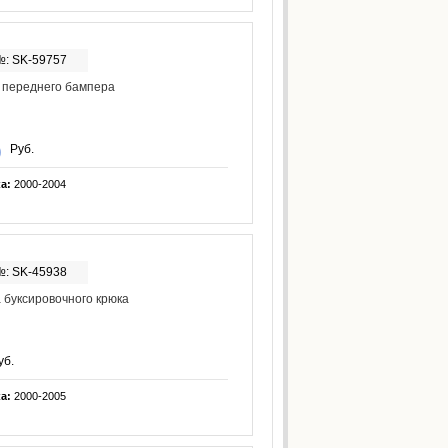
№: SK-59757
 переднего бампера
Руб.
ка:
2000-2004
№: SK-45938
 буксировочного крюка
уб.
ка:
2000-2005