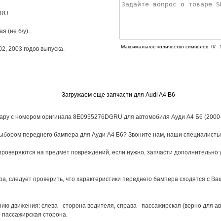
GRU
я (не б/у).
Максимальное количество символов:
0
/ 
02
,
2003
годов выпуска.
Загружаем еще запчасти для Audi A4 B6
вару с номером оригинала 8E0955276DGRU для автомобиля Ауди А4 Б6 (2000-
выбором переднего бампера для Ауди А4 Б6? Звоните нам, наши специалисты
роверяются на предмет повреждений, если нужно, запчасти дополнительно 
а, следует проверить, что характеристики переднего бампера сходятся с Ва
ю движения: слева - сторона водителя, справа - пассажирская (верно для а
- пассажирская сторона.