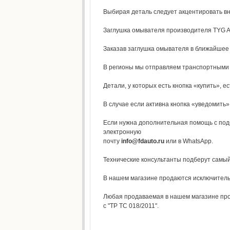
Выбирая деталь следует акцентировать вни
Заглушка омывателя производителя TYG Aud
Заказав заглушка омывателя в ближайшее 
В регионы мы отправляем транспортными к
Детали, у которых есть кнопка «купить», ес
В случае если активна кнопка «уведомить»,
Если нужна дополнительная помощь с под
электронную
почту
info@fdauto.ru
или в WhatsApp.
Технические консультанты подберут самы
В нашем магазине продаются исключитель
Любая продаваемая в нашем магазине прод
с "ТР ТС 018/2011".