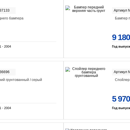
-37133
Артикул 
днего бампера
Бампер п
9 180
1 - 2004
Год выпус
-36696
Артикул 
ий грунтованный / серый
Спойлер
5 970
1 - 2004
Год выпус