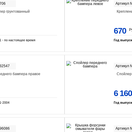
706
Артикул 
пер грунтованный
Креплен
670
Р
1 - по настоящее время
Год выпус
-32547
Артикул 
еднего бампера правое
Спойлер
6 160
1-2004
Год выпус
-96086
Артикул 