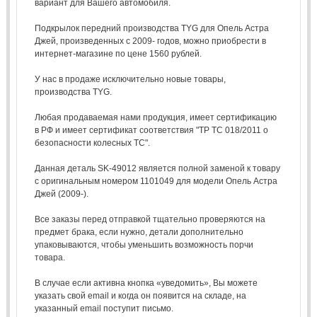
вариант для Вашего автомобиля.
Подкрылок передний производства TYG для Опель Астра
Джей, произведенных с 2009- годов, можно приобрести в
интернет-магазине по цене 1560 рублей.
У нас в продаже исключительно новые товары,
производства TYG.
Любая продаваемая нами продукция, имеет сертификацию
в РФ и имеет сертификат соответствия "ТР ТС 018/2011 о
безопасности колесных ТС".
Данная деталь SK-49012 является полной заменой к товару
с оригинальным номером 1101049 для модели Опель Астра
Джей (2009-).
Все заказы перед отправкой тщательно проверяются на
предмет брака, если нужно, детали дополнительно
упаковываются, чтобы уменьшить возможность порчи
товара.
В случае если активна кнопка «уведомить», Вы можете
указать свой email и когда он появится на складе, на
указанный email поступит письмо.