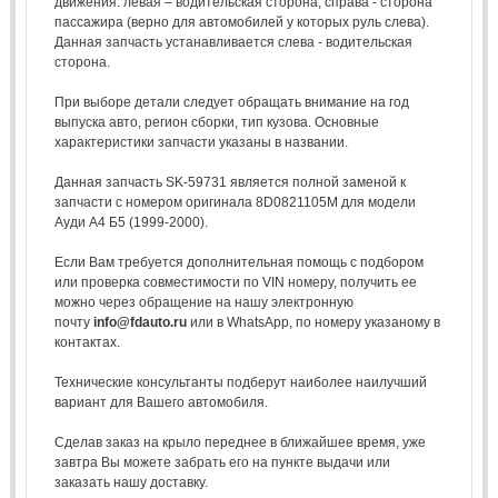
движения: левая – водительская сторона, справа - сторона
пассажира (верно для автомобилей у которых руль слева).
Данная запчасть устанавливается слева - водительская
сторона.
При выборе детали следует обращать внимание на год
выпуска авто, регион сборки, тип кузова. Основные
характеристики запчасти указаны в названии.
Данная запчасть SK-59731 является полной заменой к
запчасти с номером оригинала 8D0821105M для модели
Ауди А4 Б5 (1999-2000).
Если Вам требуется дополнительная помощь с подбором
или проверка совместимости по VIN номеру, получить ее
можно через обращение на нашу электронную
почту
info@fdauto.ru
или в WhatsApp, по номеру указаному в
контактах.
Технические консультанты подберут наиболее наилучший
вариант для Вашего автомобиля.
Сделав заказ на крыло переднее в ближайшее время, уже
завтра Вы можете забрать его на пункте выдачи или
заказать нашу доставку.