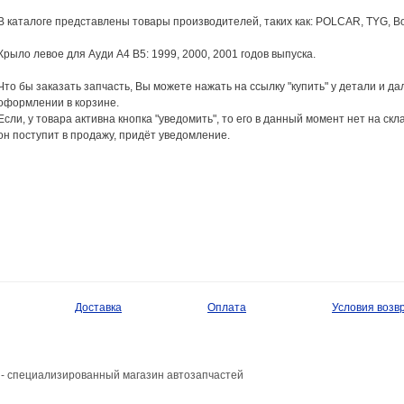
В каталоге представлены товары производителей, таких как: POLCAR, TYG, Bod
Крыло левое для Ауди A4 B5: 1999, 2000, 2001 годов выпуска.
Что бы заказать запчасть, Вы можете нажать на ссылку "купить" у детали и 
оформлении в корзине.
Если, у товара активна кнопка "уведомить", то его в данный момент нет на скла
он поступит в продажу, придёт уведомление.
Доставка
Оплата
Условия возв
- специализированный магазин автозапчастей