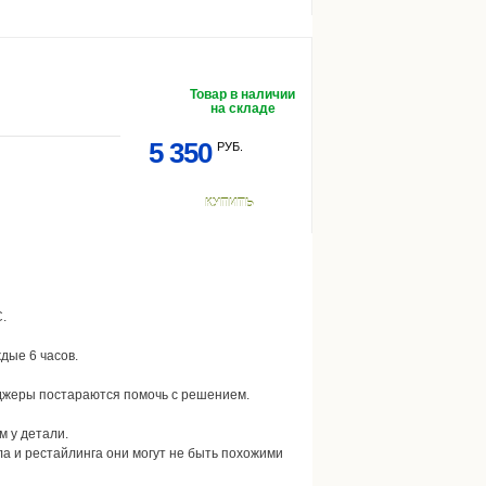
Товар в наличии
на складе
5 350
РУБ.
КУПИТЬ
.
дые 6 часов.
еджеры постараются помочь с решением.
м у детали.
ла и рестайлинга они могут не быть похожими