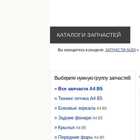
КАТАЛОГИ ЗАПЧАСТЕЙ
Вы находитесь в разделе:
ЗАПЧАСТИ AUDI
»
Выберите нужную группу запчастей:
» Все запчасти A4 B5
» Тюнинг оптика A4 B5
» Боковые зеркала
A4 B5
» Задние фонари
A4 B5
» Крылья
A4 B5
» Передние фары
A4 B5