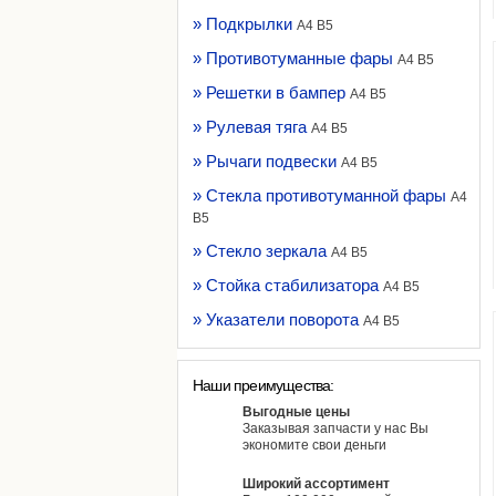
» Подкрылки
A4 B5
» Противотуманные фары
A4 B5
» Решетки в бампер
A4 B5
» Рулевая тяга
A4 B5
» Рычаги подвески
A4 B5
» Стекла противотуманной фары
A4
B5
» Стекло зеркала
A4 B5
» Стойка стабилизатора
A4 B5
» Указатели поворота
A4 B5
Наши преимущества:
Выгодные цены
Заказывая запчасти у нас Вы
экономите свои деньги
Широкий ассортимент