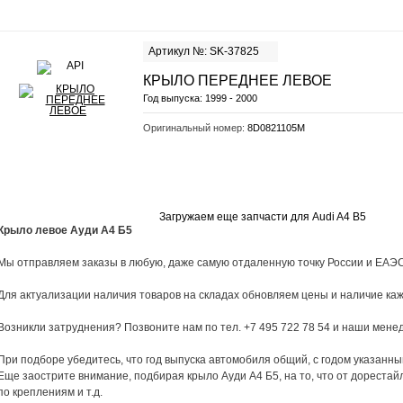
Артикул №: SK-37825
КРЫЛО ПЕРЕДНЕЕ ЛЕВОЕ
Год выпуска:
1999 - 2000
Оригинальный номер:
8D0821105M
Загружаем еще запчасти для Audi A4 B5
Крыло левое Ауди А4 Б5
Мы отправляем заказы в любую, даже самую отдаленную точку России и ЕАЭС
Для актуализации наличия товаров на складах обновляем цены и наличие каж
Возникли затруднения? Позвоните нам по тел. +7 495 722 78 54 и наши мен
При подборе убедитесь, что год выпуска автомобиля общий, с годом указанны
Еще заострите внимание, подбирая крыло Ауди А4 Б5, на то, что от дорестай
по креплениям и т.д.