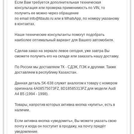
Если Вам требуется дополнительная техническая
консультация или проверка применимость по VIN, то
получить ее можно через обращение
по email info@fdauto.ru или в WhatsApp, по номеру указаному
в контактах.
Наши технические консультанты помогут подобрать
наиболее оптимальный вариант для Вашего автомобиля.
Сделав заказ на зеркало левое сегодня, уже завтра Вы
сможете получить его на складе или заказать нашу доставку.
По России мы доставляем ТК - СДЭК, ПЭК и другими. Также
доставляем в республику Казахстан.
Данная деталь SK-638 служит аналогом к товару с номером
оригинала 4A08575073FZ, 8D18585313FZ для модели Audi
A4 B5 (1994 - 1998).
Товары, напротив которых активна кнопка «купить», есть в
наличии.
Если активна кнопка «уведомить», Вы можете указать свою
почту и когда он поступит в продажу, на почту придёт
уведомление.