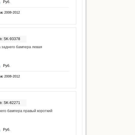
Руб.
ка:
2008-2012
№: SK-93378
 заднего бампера левая
Руб.
ка:
2008-2012
№: SK-82271
него бампера правый короткий
Руб.