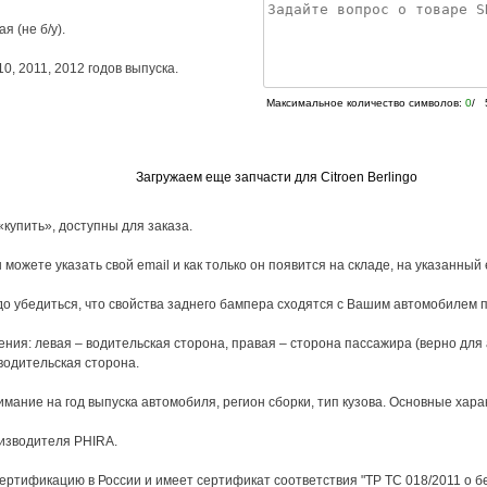
я (не б/у).
10
,
2011
,
2012
годов выпуска.
Максимальное количество символов:
0
/ 
Загружаем еще запчасти для Citroen Berlingo
«купить», доступны для заказа.
 можете указать свой email и как только он появится на складе, на указанный
о убедиться, что свойства заднего бампера сходятся с Вашим автомобилем п
ния: левая – водительская сторона, правая – сторона пассажира (верно для
водительская сторона.
ание на год выпуска автомобиля, регион сборки, тип кузова. Основные харак
оизводителя PHIRA.
ертификацию в России и имеет сертификат соответствия "ТР ТС 018/2011 о б