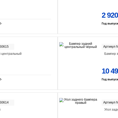
2 920
8-
Год выпус
-60615
Артикул 
й центральный
Бампер 
10 4
8-
Год выпус
-60614
Артикул 
й
Угол зад