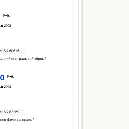
Руб.
ка:
2008-
№: SK-60616
задний центральный чёрный
90
Руб.
ка:
2008-
№: SK-82269
него бампера правый