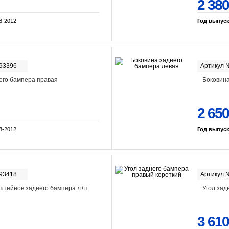
2 380
8-2012
Год выпус
-93396
Артикул 
его бампера правая
Боковина
2 650
8-2012
Год выпус
-93418
Артикул 
штейнов заднего бампера л+п
Угол зад
3 610