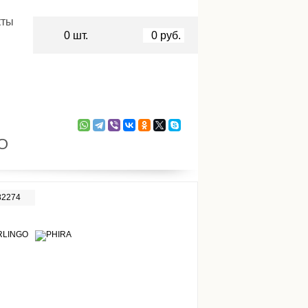
кты
0
шт.
0
руб.
O
82274