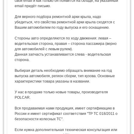
свой email и как только он появится на складе, на указанный
email придёт письмо.
Для верного подбора ремонтной арки крыла, надо
убедиться, что свойства ремонтной арки крыла сходятся с
Вашим автомобилем по году выпуска и его оснащению.
Стороны авто определяются по ходу движения: левая –
водительская сторона, правая – сторона пассажира (верно
для автомобилей с левым рулем).
Данная запчасть устанавливается слева - водительская
сторона.
Выбирая деталь необходимо обращать внимание на год
выпуска автомобиля, регион сборки, тип кузова. Основные
характеристики товара указаны в названии.
У нас в продаже только новые товары, производителя
POLCAR.
Вся продаваемая нами продукция, имеет сертификацию в
России и имеет сертификат соответствия "ТР ТС 018/2011 о
безопасности колесных ТС".
Если нужна дополнительная техническая консультация или