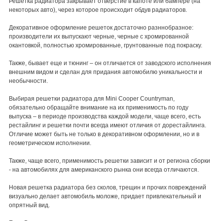
Решетка радиатора закрывает отверстие в капоте или бампере (на
некоторых авто), через которое происходит обдув радиаторов.
Декоративное оформление решеток достаточно разннобразное:
производители их выпускают черные, черные с хромированной
окантовкой, полностью хромированные, грунтованные под покраску.
Также, бывает еще и тюнинг – он отличается от заводского исполнения
внешним видом и сделан для придания автомобилю уникальности и
необычности.
Выбирая решетки радиатора для Mini Cooper Countryman,
обязательно обращайте внимание на их применимость по году
выпуска – в периоде производства каждой модели, чаще всего, есть
рестайлинг и решетки почти всегда имеют отличия от дорестайлинга.
Отличие может быть не только в декоративном оформлении, но и в
геометрическом исполнении.
Также, чаще всего, применимость решетки зависит и от региона сборки
- на автомобилях для американского рынка они всегда отличаются.
Новая решетка радиатора без сколов, трещин и прочих повреждений
визуально делает автомобиль моложе, придает привлекательный и
опрятный вид.