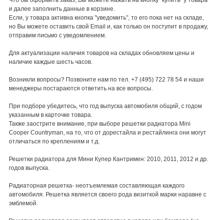
Что бы оформить заказ, Вы можете нажать на кнопку "купить" у товара
и далее заполнить данные в корзине.
Если, у товара активна кнопка "уведомить", то его пока нет на складе,
но Вы можете оставить свой Email и, как только он поступит в продажу,
отправим письмо с уведомлением.
Для актуализации наличия товаров на складах обновляем цены и
наличие каждые шесть часов.
Возникли вопросы? Позвоните нам по тел. +7 (495) 722 78 54 и наши
менеджеры постараются ответить на все вопросы.
При подборе убедитесь, что год выпуска автомобиля общий, с годом
указанным в карточке товара.
Также заострите внимание, при выборе решетки радиатора Mini
Cooper Countryman, на то, что от дорестайла и рестайлинга они могут
отличаться по креплениям и т.д.
Решетки радиатора для Мини Купер Кантримен: 2010, 2011, 2012 и др.
годов выпуска.
Радиаторная решетка- неотъемлемая составляющая каждого
автомобиля. Решетка является своего рода визиткой марки наравне с
эмблемой.