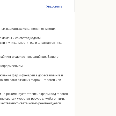
Уведомить
ных вариантах исполнения от многих
е лампы и со светодиодами.
и и уникальности, если штатная оптика
стайлинг и сделает внешний вид Вашего
м оформлением.
ключение фар и фонарей в дорестайлинге и
а тип ламп в Ваших фарах – галоген или
 не рекомендуют ставить в фары под галоген
тве света и укоротит ресурс службы оптики.
качественного света ночью рекомендуется