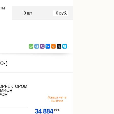
кты
0
шт.
0
руб.
0-)
КОРРЕКТОРОМ
ИМИСЯ
РОМ
Товара нет в
наличии
34 884
РУБ.