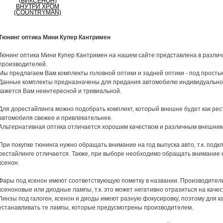
Тюнинг оптика Мини Купер Кантримен
Тюнинг оптика Мини Купер Кантримен на нашем сайте представлена в различ
производителей.
Мы предлагаем Вам комплекты головной оптики и задней оптики - под просты
Данные комплекты предназначены для придания автомобилю индивидуальност
кажется Вам неинтересной и тривиальной.
Для дорестайлинга можно подобрать комплект, который внешне будет как ре
автомобиля свежее и привлекательнее.
Альтернативная оптика отличается хорошим качеством и различным внешни
При покупке тюнинга нужно обращать внимание на год выпуска авто, т.к. под
рестайлинге отличается. Также, при выборе необходимо обращать внимание н
ксенон.
Фары под ксенон имеют соответствующую пометку в названии. Производители
ксеноновые или диодные лампы, т.к. это может негативно отразиться на качес
Линзы под галоген, ксенон и диоды имеют разную фокусировку, поэтому для 
устанавливать те лампы, которые предусмотрены производителем.