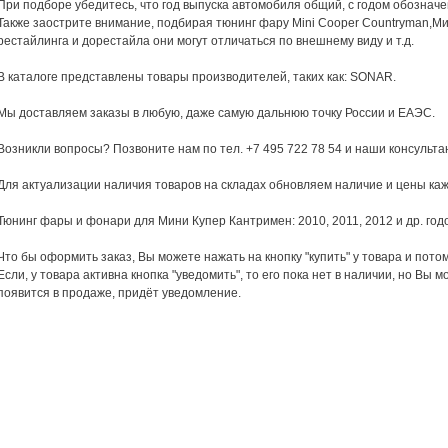
При подборе убедитесь, что год выпуска автомобиля общий, с годом обозначе
Также заострите внимание, подбирая тюнинг фару Mini Cooper Countryman,Мин
рестайлинга и дорестайла они могут отличаться по внешнему виду и т.д.
В каталоге представлены товары производителей, таких как: SONAR.
Мы доставляем заказы в любую, даже самую дальнюю точку России и ЕАЭС.
Возникли вопросы? Позвоните нам по тел. +7 495 722 78 54 и наши консульт
Для актуализации наличия товаров на складах обновляем наличие и цены каж
Тюнинг фары и фонари для Мини Купер Кантримен: 2010, 2011, 2012 и др. год
Что бы оформить заказ, Вы можете нажать на кнопку "купить" у товара и пото
Если, у товара активна кнопка "уведомить", то его пока нет в наличии, но Вы м
появится в продаже, придёт уведомление.