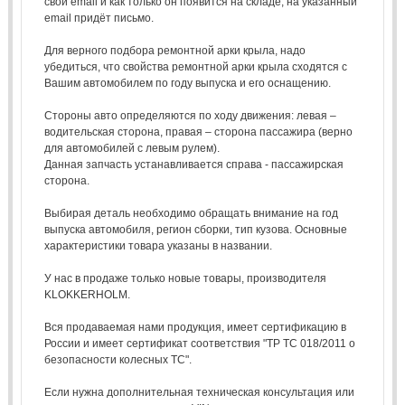
свой email и как только он появится на складе, на указанный
email придёт письмо.
Для верного подбора ремонтной арки крыла, надо
убедиться, что свойства ремонтной арки крыла сходятся с
Вашим автомобилем по году выпуска и его оснащению.
Стороны авто определяются по ходу движения: левая –
водительская сторона, правая – сторона пассажира (верно
для автомобилей с левым рулем).
Данная запчасть устанавливается справа - пассажирская
сторона.
Выбирая деталь необходимо обращать внимание на год
выпуска автомобиля, регион сборки, тип кузова. Основные
характеристики товара указаны в названии.
У нас в продаже только новые товары, производителя
KLOKKERHOLM.
Вся продаваемая нами продукция, имеет сертификацию в
России и имеет сертификат соответствия "ТР ТС 018/2011 о
безопасности колесных ТС".
Если нужна дополнительная техническая консультация или