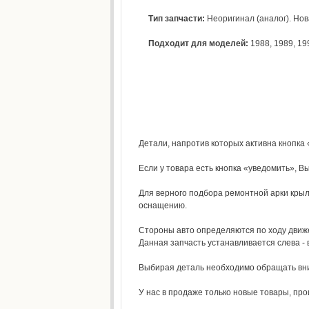
Тип запчасти:
Неоригинал (аналог). Нова
Подходит для моделей:
1988
,
1989
,
19
Детали, напротив которых активна кнопка 
Если у товара есть кнопка «уведомить», Вы
Для верного подбора ремонтной арки крыла
оснащению.
Стороны авто определяются по ходу движе
Данная запчасть устанавливается слева - 
Выбирая деталь необходимо обращать вним
У нас в продаже только новые товары, п