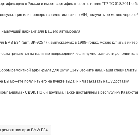
ертификацию в России и имеет сертификат соответствия "ТР ТС 018/2011 о б
онсультация или проверка совместимости по VIN, получить ее можно через 
й наилучший вариант для Вашего автомобиля.
БМВ Е34 (арт. SK-92577), выпускаемых в 1988- годах, можно купить в интер
 осматриваются на наличие повреждений, если нужно, запчасти дополнитель
дбором ремонтной арки крыла для BMW E34? Звоните нам, наши специалисты 
ра Вы можете получить его на пункте выдачи или заказать нашу доставку.
омпаниями - СДЭК, ПЭК и другими. Также доставляем в республику Казахста
я ремонтная арка BMW E34