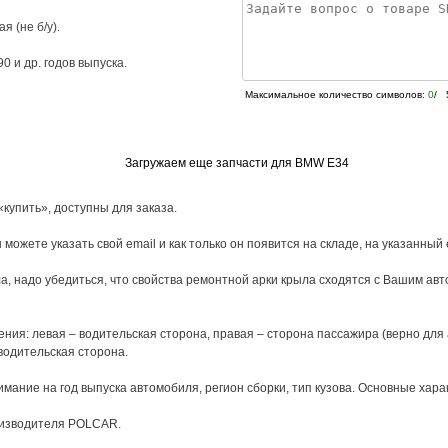
я (не б/у).
90
и др. годов выпуска.
Максимальное количество символов:
0
/ 
Загружаем еще запчасти для BMW E34
«купить», доступны для заказа.
 можете указать свой email и как только он появится на складе, на указанный
, надо убедиться, что свойства ремонтной арки крыла сходятся с Вашим авт
ния: левая – водительская сторона, правая – сторона пассажира (верно для
водительская сторона.
ание на год выпуска автомобиля, регион сборки, тип кузова. Основные харак
роизводителя POLCAR.