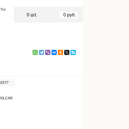
кты
0
шт.
0
руб.
92577