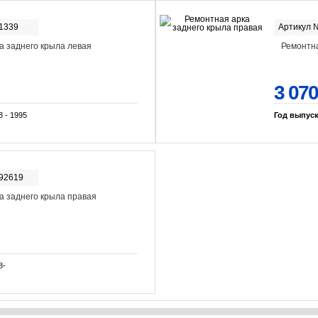
-1339
Артикул 
а заднего крыла левая
Ремонтна
3 070
8 - 1995
Год выпус
-92619
а заднего крыла правая
8-