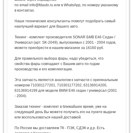
по email info@fdauto.ru или в WhatsApp, по номеру указаному
в контактах.
Наши технические консультанты помогут подобрать самый
наилучший вариант для Вашего авто.
Тюнинг - комплект производителя SONAR БМВ Е46 Седан /
Универсал (арт. SK-2049), выпускаемых с 2001 - 2004 годов,
можете приобрести в нашем магазине за 16160 руб.
Для правильного выбора фары, надо убедиться, что
свойства фары совпадают с Вашим авто по годам
производства и его комплектации.
Эта запчасть является аналогом к запчасти с оригинальным
номером 710301177201, 710301177202, 63136914200,
63136914199 для модели BMW E46 седан / универсал (2001
- 2004).
Заказав тюнинг - комплект в ближайшее время, уже на
следующий день Вы можете получить его на пункте выдачи
или воспользоваться нашей доставкой.
По России мы доставляем ТК - ПЭК, СДЭК и д.р. Есть