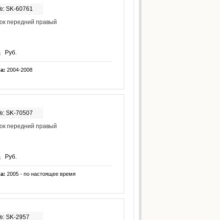
№: SK-60761
ок передний правый
Руб.
ка:
2004-2008
№: SK-70507
ок передний правый
Руб.
ка:
2005 - по настоящее время
№: SK-2957