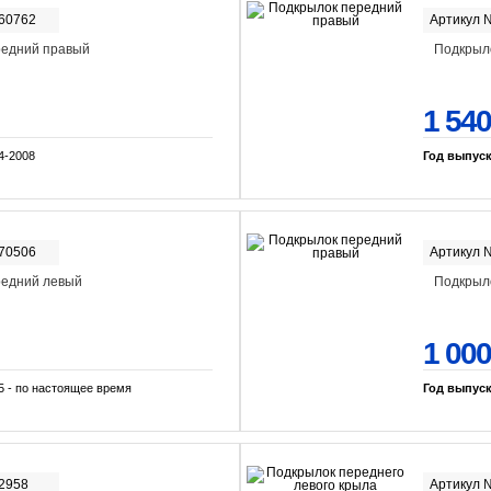
-60762
Артикул 
редний правый
Подкрыл
1 540
4-2008
Год выпус
-70506
Артикул 
редний левый
Подкрыл
1 000
5 - по настоящее время
Год выпус
-2958
Артикул 