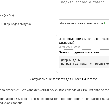
я (не б/у).
Максимальное количество символов:
0
/ 
06
и др. годов выпуска.
Интересуют подкрылки на с4 пикассо
зад.правый.
08-06-2024 /
Олег
Ответ сотрудника магазина:
Добрый день!

На Ваш год пока не предложим
Загружаем еще запчасти для Citroen C4 Picasso
адо проверить, что характеристики подкрылка совпадают с Вашим авто по год
влению движения: слева - водительская сторона, справа - пассажирская (ак
ельская сторона.