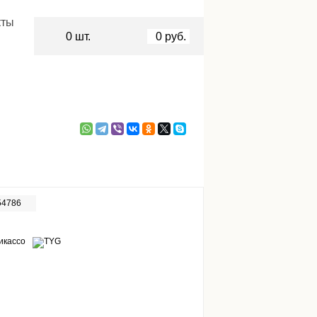
кты
0
шт.
0
руб.
54786