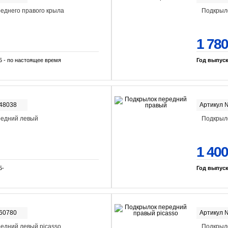
еднего правого крыла
Подкрыло
1 780
5 - по настоящее время
Год выпус
-48038
Артикул 
редний левый
Подкрыл
1 400
5-
Год выпус
-60780
Артикул 
едний левый picasso
Подкрыло