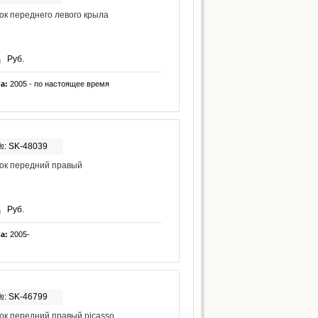
к переднего левого крыла
Руб.
ка:
2005 - по настоящее время
№: SK-48039
ок передний правый
Руб.
ка:
2005-
№: SK-46799
к передний правый picasso