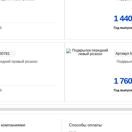
1 440
6-
Год выпус
-60781
Артикул 
едний правый picasso
Подкрыло
1 760
6-
Год выпус
 компаниями:
Способы оплаты: