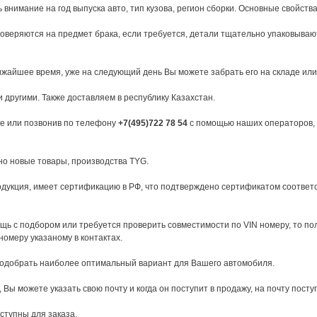
внимание на год выпуска авто, тип кузова, регион сборки. Основные свойства
веряются на предмет брака, если требуется, детали тщательно упаковывают
ижайшее время, уже на следующий день Вы можете забрать его на складе или
 другими. Также доставляем в республику Казахстан.
е или позвонив по телефону
+7(495)722 78 54
с помощью наших операторов, 
но новые товары, производства TYG.
укция, имеет сертификацию в РФ, что подтверждено сертификатом соответств
ь с подбором или требуется проверить совместимости по VIN номеру, то п
 номеру указаному в контактах.
подобрать наиболее оптимальный вариант для Вашего автомобиля.
 Вы можете указать свою почту и когда он поступит в продажу, на почту посту
оступны для заказа.