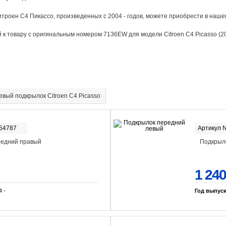
роен С4 Пикассо, произведенных с 2004 - годов, можете приобрести в нашем
к товару с оригинальным номером 7136EW для модели Citroen C4 Picasso (20
евый подкрылок Citroen C4 Picasso
-54787
Артикул 
редний правый
Подкрыл
1 240
4 -
Год выпус