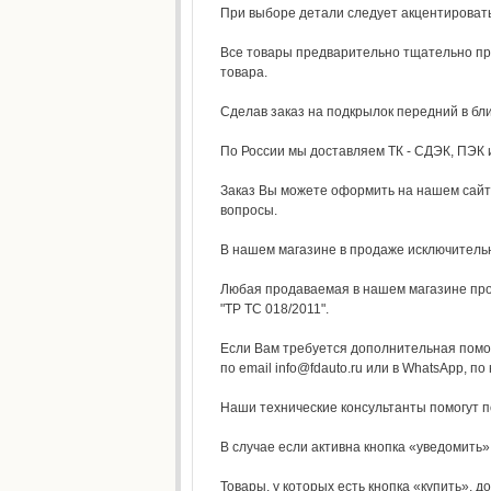
При выборе детали следует акцентировать 
Все товары предварительно тщательно про
товара.
Сделав заказ на подкрылок передний в бл
По России мы доставляем ТК - СДЭК, ПЭК и
Заказ Вы можете оформить на нашем сайт
вопросы.
В нашем магазине в продаже исключитель
Любая продаваемая в нашем магазине прод
"ТР ТС 018/2011".
Если Вам требуется дополнительная помощ
по email info@fdauto.ru или в WhatsApp, по
Наши технические консультанты помогут 
В случае если активна кнопка «уведомить»,
Товары, у которых есть кнопка «купить», д