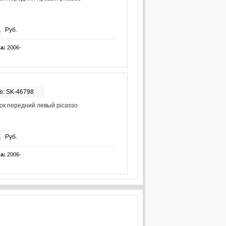
Руб.
ка:
2006-
№: SK-46798
к передний левый picasso
Руб.
ка:
2006-