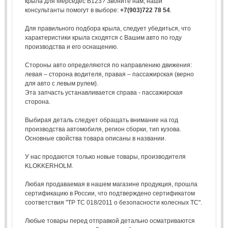
крыла для Мерседес В123? Звоните нам, наши
консультанты помогут в выборе:
+7(903)722 78 54
.
Для правильного подбора крыла, следует убедиться, что
характеристики крыла сходятся с Вашим авто по году
производства и его оснащению.
Стороны авто определяются по направлению движения:
левая – сторона водителя, правая – пассажирская (верно
для авто с левым рулем).
Эта запчасть устанавливается справа - пассажирская
сторона.
Выбирая деталь следует обращать внимание на год
производства автомобиля, регион сборки, тип кузова.
Основные свойства товара описаны в названии.
У нас продаются только новые товары, производителя
KLOKKERHOLM.
Любая продаваемая в нашем магазине продукция, прошла
сертификацию в России, что подтверждено сертификатом
соответствия "ТР ТС 018/2011 о безопасности колесных ТС".
Любые товары перед отправкой детально осматриваются