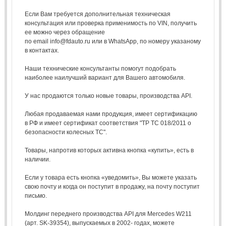
Если Вам требуется дополнительная техническая
консультация или проверка применимость по VIN, получить
ее можно через обращение
по email info@fdauto.ru или в WhatsApp, по номеру указаному
в контактах.
Наши технические консультанты помогут подобрать
наиболее наилучший вариант для Вашего автомобиля.
У нас продаются только новые товары, производства API.
Любая продаваемая нами продукция, имеет сертификацию
в РФ и имеет сертификат соответствия "ТР ТС 018/2011 о
безопасности колесных ТС".
Товары, напротив которых активна кнопка «купить», есть в
наличии.
Если у товара есть кнопка «уведомить», Вы можете указать
свою почту и когда он поступит в продажу, на почту поступит
письмо.
Молдинг переднего производства API для Mercedes W211
(арт. SK-39354), выпускаемых в 2002- годах, можете