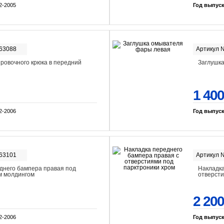
2-2005
Год выпус
-63088
Артикул 
ировочного крюка в передний
Заглушк
1 400
2-2006
Год выпус
-63101
Артикул 
днего бампера правая под
Накладка
ом молдингом
отверсти
2 200
2-2006
Год выпус