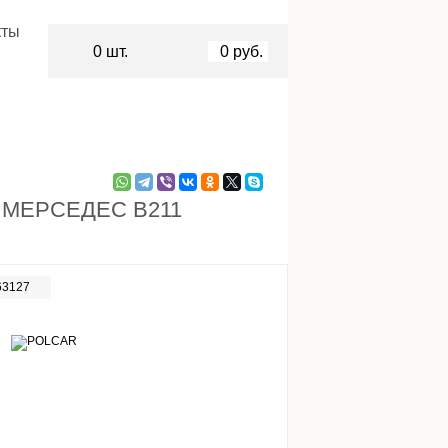
кты
0
шт.
0
руб.
 МЕРСЕДЕС В211
63127