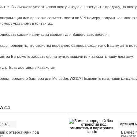
мить», Вы сможете указать свою почту и когда он поступит в продажу, на почт
онсультация или проверка совместимости по VIN номеру, получить ее можно
 номеру указаному в контактах.
подобрать самый наилучший вариант для Вашего автомобиля.
адо проверить, что свойства переднего бампера сходятся с Вашим авто по г
завтра Вы можете забрать его на пункте выдачи или заказать нашу доставку.
д.р. Есть доставка в Казахстан.
бором переднего бампера для Mercedes W211? Позвоните нам, наши консульт
 W211
-35871
Артикул 
ий с отверстиями под
Бампер п
нт
омывател