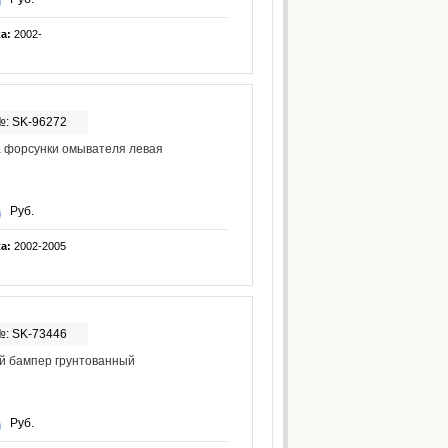
ка:
2002-
№: SK-96272
 форсунки омывателя левая
Руб.
ка:
2002-2005
№: SK-73446
й бампер грунтованный
Руб.