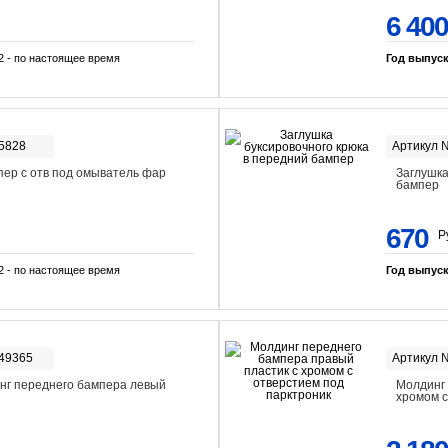
6 400
2 - по настоящее время
Год выпус
-5828
Артикул 
ер с отв под омыватель фар
Заглушка
бампер
670
Р
2 - по настоящее время
Год выпус
-49365
Артикул 
нг переднего бампера левый
Молдинг 
хромом с