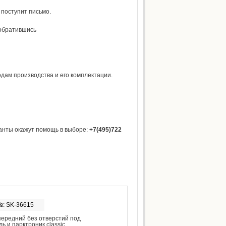
у поступит письмо.
 обратившись
одам производства и его комплектации.
анты окажут помощь в выборе:
+7(495)722
№: SK-36615
ередний без отверстий под
ь и парктроник classic