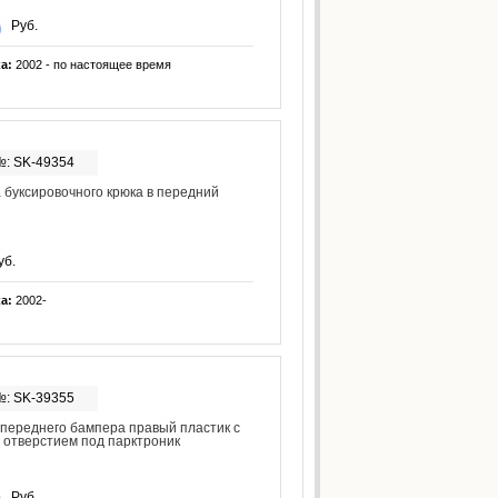
Руб.
ка:
2002 - по настоящее время
№: SK-49354
 буксировочного крюка в передний
уб.
ка:
2002-
№: SK-39355
переднего бампера правый пластик с
 отверстием под парктроник
Руб.