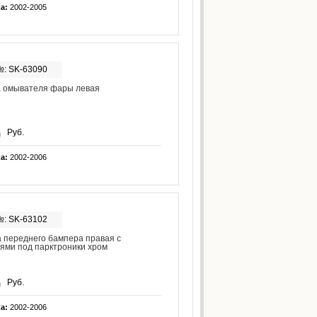
ка:
2002-2005
№: SK-63090
а омывателя фары левая
Руб.
ка:
2002-2006
№: SK-63102
 переднего бампера правая с
ями под парктроники хром
Руб.
ка:
2002-2006