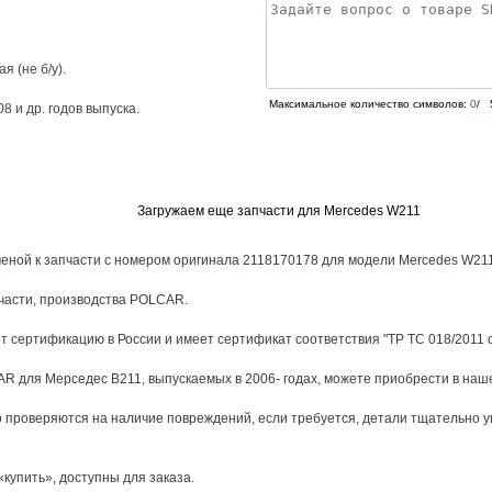
я (не б/у).
Максимальное количество символов:
0
/ 
08
и др. годов выпуска.
Загружаем еще запчасти для Mercedes W211
еной к запчасти с номером оригинала 2118170178 для модели Mercedes W211 
части, производства POLCAR.
 сертификацию в России и имеет сертификат соответствия "ТР ТС 018/2011 о
 для Мерседес В211, выпускаемых в 2006- годах, можете приобрести в наше
 проверяются на наличие повреждений, если требуется, детали тщательно у
«купить», доступны для заказа.