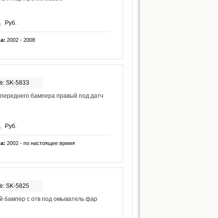
Руб.
ка:
2002 - 2008
№: SK-5833
переднего бампера правый под датч
Руб.
ка:
2002 - по настоящее время
№: SK-5825
 бампер с отв под омыватель фар