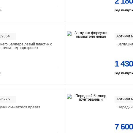
2 180
2-
Год выпус
-39354
Артикул 
него бампера левый пластик с
Заглушка
рстием под парктроник
1 430
2-
Год выпус
-96276
Артикул 
унки омывателя правая
Передни
7 600