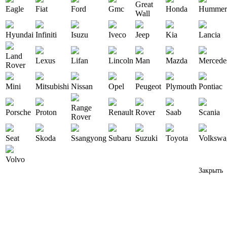
Great
Eagle
Fiat
Ford
Gmc
Honda
Hummer
Wall
Hyundai
Infiniti
Isuzu
Iveco
Jeep
Kia
Lancia
Land
Lexus
Lifan
Lincoln
Man
Mazda
Mercede
Rover
Mini
Mitsubishi
Nissan
Opel
Peugeot
Plymouth
Pontiac
Range
Porsche
Proton
Renault
Rover
Saab
Scania
Rover
Seat
Skoda
Ssangyong
Subaru
Suzuki
Toyota
Volkswa
Volvo
Закрыть