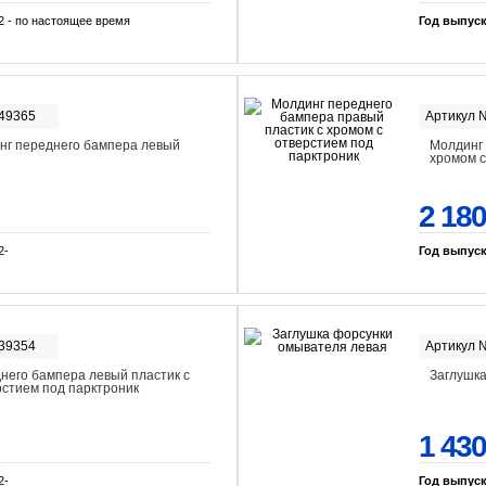
2 - по настоящее время
Год выпус
-49365
Артикул 
нг переднего бампера левый
Молдинг 
хромом с
2 180
2-
Год выпус
-39354
Артикул 
него бампера левый пластик с
Заглушка
рстием под парктроник
1 430
2-
Год выпус