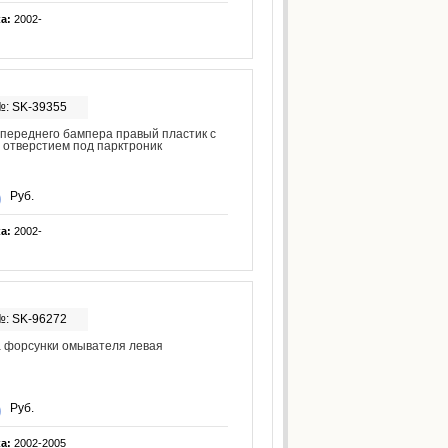
ка:
2002-
№: SK-39355
переднего бампера правый пластик с
 отверстием под парктроник
Руб.
ка:
2002-
№: SK-96272
 форсунки омывателя левая
Руб.
ка:
2002-2005