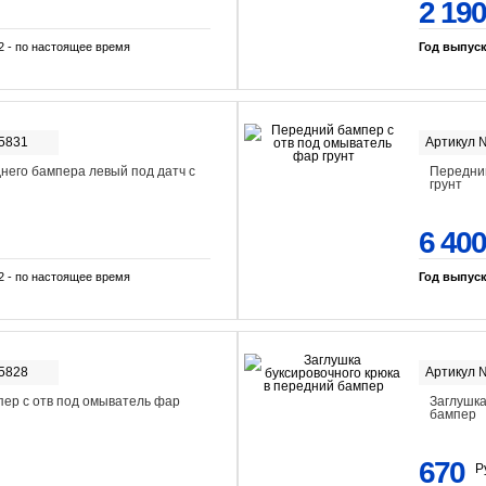
2 190
2 - по настоящее время
Год выпус
-5831
Артикул 
него бампера левый под датч с
Передний
грунт
6 400
2 - по настоящее время
Год выпус
-5828
Артикул 
ер с отв под омыватель фар
Заглушка
бампер
670
Р