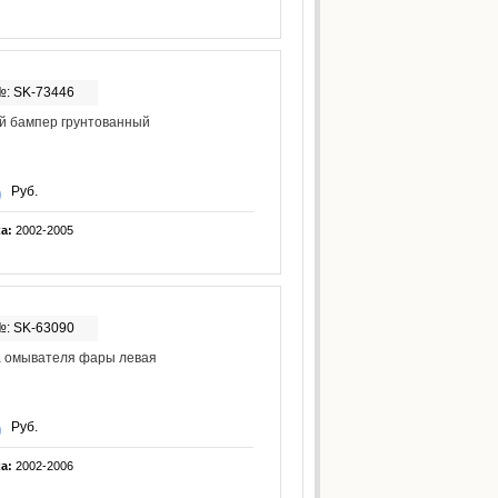
№: SK-73446
й бампер грунтованный
Руб.
ка:
2002-2005
№: SK-63090
а омывателя фары левая
Руб.
ка:
2002-2006