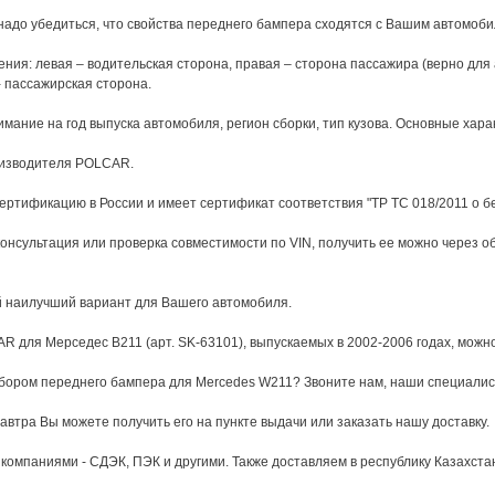
надо убедиться, что свойства переднего бампера сходятся с Вашим автомоби
ния: левая – водительская сторона, правая – сторона пассажира (верно для
- пассажирская сторона.
ание на год выпуска автомобиля, регион сборки, тип кузова. Основные харак
роизводителя POLCAR.
ертификацию в России и имеет сертификат соответствия "ТР ТС 018/2011 о б
онсультация или проверка совместимости по VIN, получить ее можно через 
й наилучший вариант для Вашего автомобиля.
 для Мерседес В211 (арт. SK-63101), выпускаемых в 2002-2006 годах, можно 
дбором переднего бампера для Mercedes W211? Звоните нам, наши специалис
завтра Вы можете получить его на пункте выдачи или заказать нашу доставку.
омпаниями - СДЭК, ПЭК и другими. Также доставляем в республику Казахста