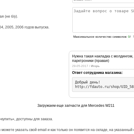
я (не б/у).
04
,
2005
,
2006
годов выпуска.
Максимальное количество символов:
0
/ 
Нужна такая накладка с молдингом,
парктроники (правая)
29-05-2017 /
Игорь
Ответ сотрудника магазина:
Добрый день!

http://fdauto.ru/shop/UID_58
Загружаем еще запчасти для Mercedes W211
«купить», доступны для заказа.
 можете указать свой email и как только он появится на складе, на указанный