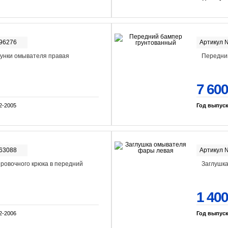
-96276
Артикул 
унки омывателя правая
Передни
7 600
2-2005
Год выпус
-63088
Артикул 
ировочного крюка в передний
Заглушк
1 400
2-2006
Год выпус