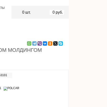
кты
0
шт.
0
руб.
РОМ МОЛДИНГОМ
63101