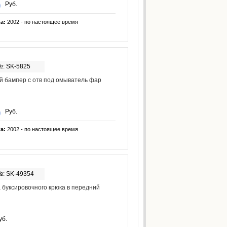
Руб.
ка:
2002 - по настоящее время
№: SK-5825
 бампер с отв под омыватель фар
Руб.
ка:
2002 - по настоящее время
№: SK-49354
 буксировочного крюка в передний
уб.