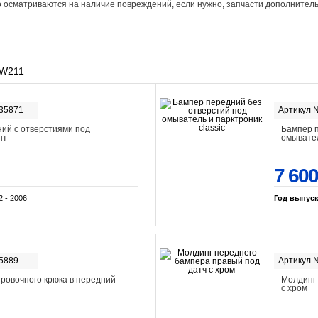
 осматриваются на наличие повреждений, если нужно, запчасти дополнитель
 W211
-35871
Артикул 
ий с отверстиями под
Бампер п
нт
омывател
7 600
2 - 2006
Год выпус
-5889
Артикул 
ировочного крюка в передний
Молдинг 
с хром