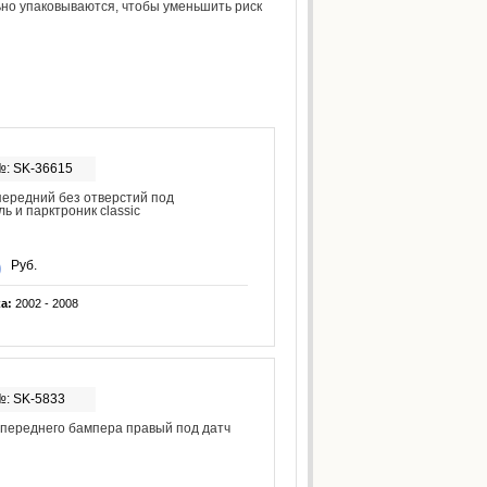
но упаковываются, чтобы уменьшить риск
№: SK-36615
ередний без отверстий под
ь и парктроник classic
Руб.
ка:
2002 - 2008
№: SK-5833
переднего бампера правый под датч