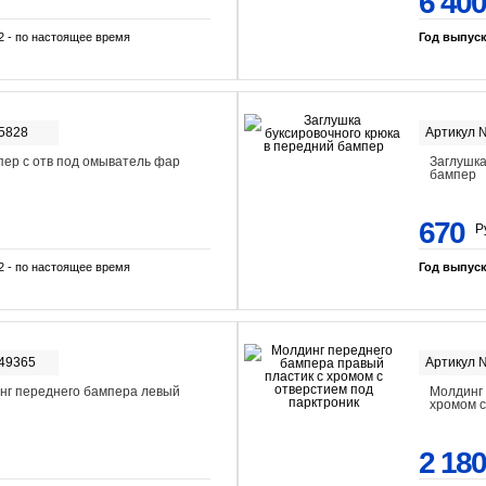
6 400
2 - по настоящее время
Год выпус
-5828
Артикул 
ер с отв под омыватель фар
Заглушка
бампер
670
Р
2 - по настоящее время
Год выпус
-49365
Артикул 
нг переднего бампера левый
Молдинг 
хромом с
2 180