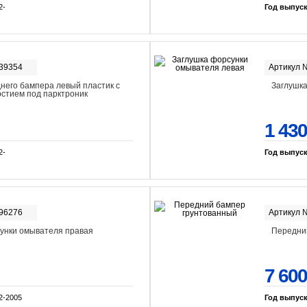
2-
Год выпус
-39354
Артикул 
него бампера левый пластик с
Заглушка
рстием под парктроник
1 430
2-
Год выпус
-96276
Артикул 
унки омывателя правая
Передни
7 600
2-2005
Год выпус