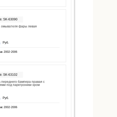
№: SK-63090
а омывателя фары левая
Руб.
ка:
2002-2006
№: SK-63102
 переднего бампера правая с
ями под парктроники хром
Руб.
ка:
2002-2006