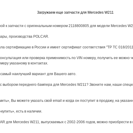
Загружаем еще запчасти для Mercedes W211
ой к запчасти с оригинальным номером 2118800805 для модели Mercedes W21
вары, производства POLCAR.
а сертификацию в России и имеет сертификат соответствия "ТР ТС 018/2011
онсультация или проверка применимость по VIN номеру, получить ее можно 
меру указаному в контактах.
 самый наилучший вариант для Вашего авто.
 с выбором переднего бампера для Mercedes W211? Звоните нам, наши специ
мить», Вы можете указать свой email и когда он поступит в продажу, на указа
купить», есть в наличии.
R для Mercedes W211, выпускаемых с 2002-2006 годов, можно приобрести в