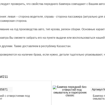
следует проверить, что свойства переднего бампера совпадают с Вашим авто
ия: левая – сторона водителя, справа - сторона пассажира (актуально для а
ссажирская сторона.
ание на год производства авто, тип кузова, регион сборки. Основные характ
завтра Вы сможете забрать его на пункте выдачи или воспользоваться нашей
 другими. Также доставляем в республику Казахстан.
роверяются на наличие брака, если нужно, детали тщательно упаковывают, 
 W211
-35871
Артикул 
ий с отверстиями под
Бампер п
нт
омывател