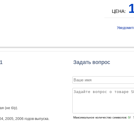
1
ЦЕНА:
Уведомит
1
Задать вопрос
я (не б/у).
Максимальное количество символов:
0
/ 
04
,
2005
,
2006
годов выпуска.