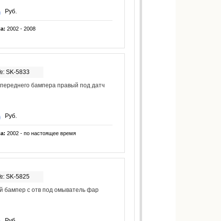
Руб.
ка:
2002 - 2008
№: SK-5833
переднего бампера правый под датч
Руб.
ка:
2002 - по настоящее время
№: SK-5825
 бампер с отв под омыватель фар
Руб.