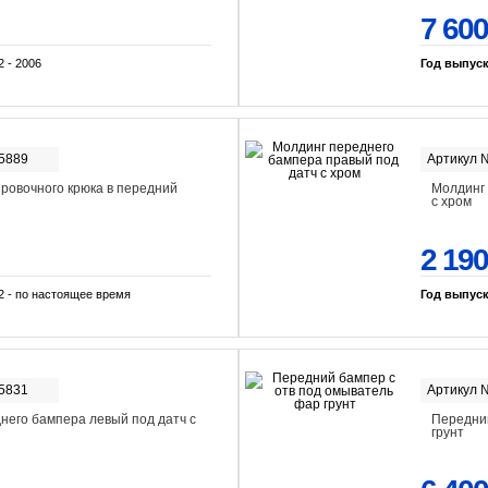
7 600
2 - 2006
Год выпус
-5889
Артикул 
ировочного крюка в передний
Молдинг 
с хром
2 190
2 - по настоящее время
Год выпус
-5831
Артикул 
него бампера левый под датч с
Передний
грунт