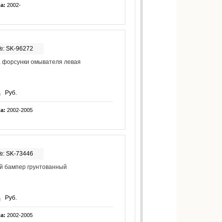
ка:
2002-
№: SK-96272
 форсунки омывателя левая
Руб.
ка:
2002-2005
№: SK-73446
й бампер грунтованный
Руб.
ка:
2002-2005