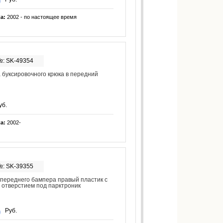
ка:
2002 - по настоящее время
№: SK-49354
 буксировочного крюка в передний
уб.
ка:
2002-
№: SK-39355
переднего бампера правый пластик с
 отверстием под парктроник
Руб.