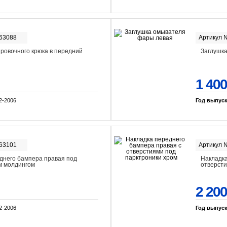
-63088
Артикул 
ировочного крюка в передний
Заглушк
1 400
2-2006
Год выпус
-63101
Артикул 
днего бампера правая под
Накладка
ом молдингом
отверсти
2 200
2-2006
Год выпус