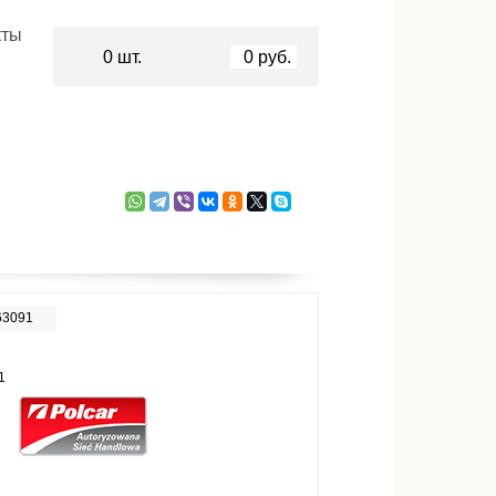
кты
0
шт.
0
руб.
63091